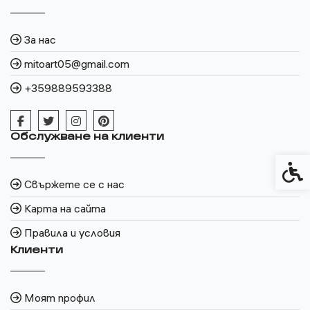
За нас
mitoart05@gmail.com
+359889593388
Обслужване на клиенти
Спец
Свържете се с нас
Карта на сайта
Правила и условия
Клиенти
Моят профил