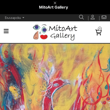
MitoArt Gallery
Български
0