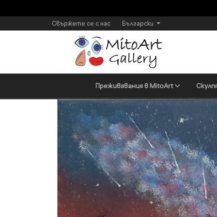
Свържете се с нас
Български
Преживявания в MitoArt
Скулп