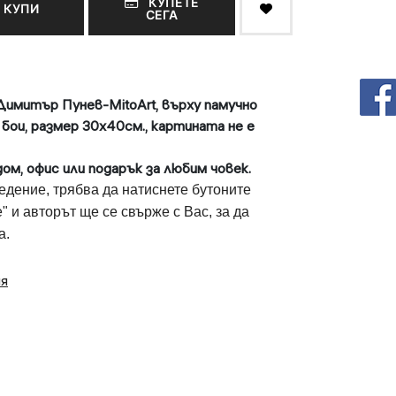
КУПЕТЕ
КУПИ
СЕГА
Димитър Пунев-MitoArt, върху памучно
 бои, размер 30х40см., картината не е
ом, офис или подарък за любим човек.
едение, трябва да натиснете бутоните
" и авторът ще се свърже с Вас, за да
ка.
ия