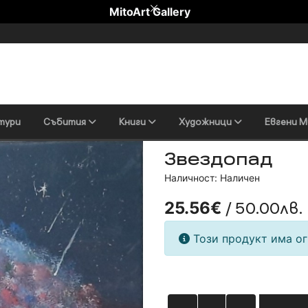
MitoArt Gallery
тури
Събития
Книги
Художници
Евгени М
Звездопад
Наличност: Наличен
/ 50.00лв.
25.56€
Този продукт има ог