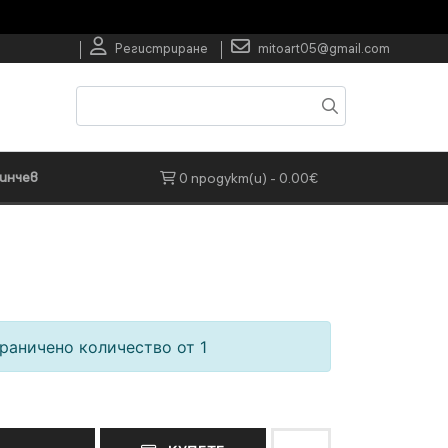
Регистриране
mitoart05@gmail.com
инчев
0 продукт(и) - 0.00€
раничено количество от 1