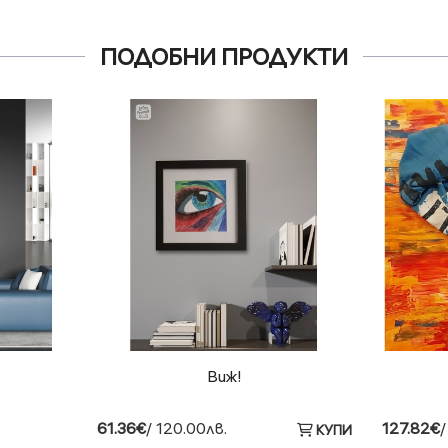
ПОДОБНИ ПРОДУКТИ
Виж!
61.36€
/ 120.00лв.
127.82€
/
КУПИ