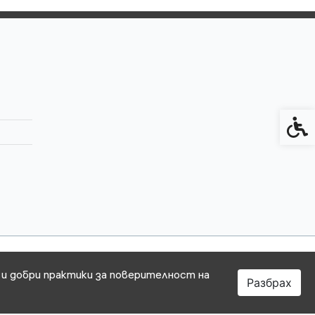
Спец
 и добри практики за поверителност на
Разбрах