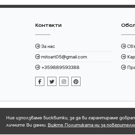
Контакти
Обсл
За нас
Свъ
mitoart05@gmail.com
Кар
+359889593388
Пра
Ние използваме бисквитки, за да ви гарантираме добра
личните Ви данни.
Вижте Политиката ни за поверител