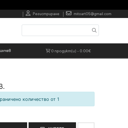
Регистриране
mitoart05@gmail.com
инчев
0 продукт(и) - 0.00€
в.
раничено количество от 1