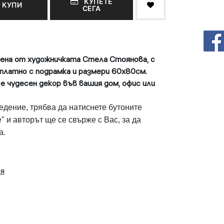
КУПЕТЕ
КУПИ
СЕГА
ена от художничката Стела Стоянова, с
 платно с подрамка и размери 60х80см.
е чудесен декор във вашия дом, офис или
едение, трябва да натиснете бутоните
" и авторът ще се свърже с Вас, за да
а.
ия