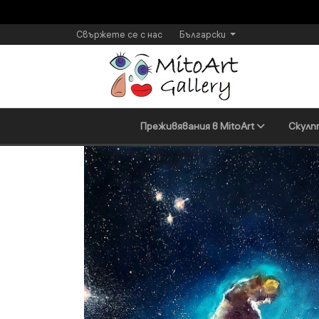
Свържете се с нас
Български
Преживявания в MitoArt
Скулп