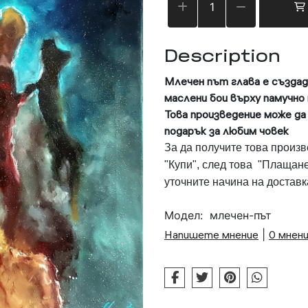
Description
Млечен път глава
е създад
маслени бои върху памучно
Това произведение
може да 
подарък за любим човек
За да получите това произв
"Купи", след това "Плащане
уточните начина на доставк
Модел:
млечен-път
Напишете мнение
|
0 мнен