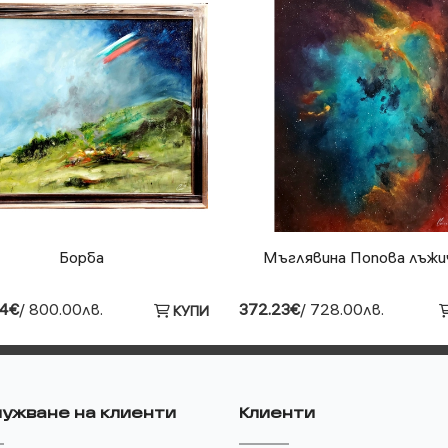
Борба
Мъглявина Попова лъжи
04€
/ 800.00лв.
372.23€
/ 728.00лв.
КУПИ
ужване на клиенти
Клиенти