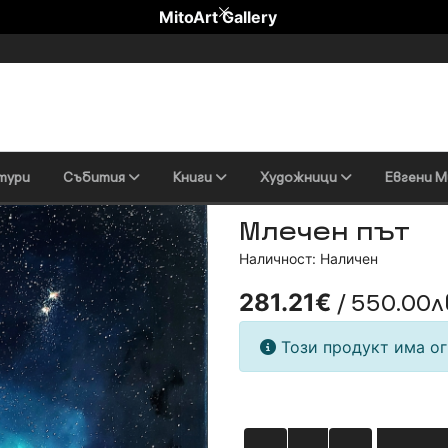
MitoArt Gallery
тури
Събития
Книги
Художници
Евгени М
Млечен път
Наличност: Наличен
/ 550.00л
281.21€
Този продукт има ог