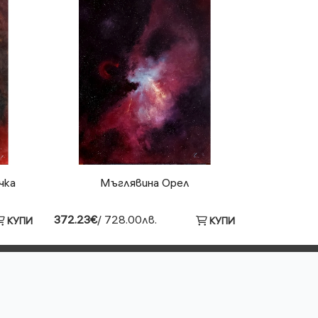
чка
Мъглявина Орел
372.23€
/ 728.00лв.
КУПИ
КУПИ