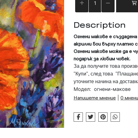
Description
Огнени макове
е създадена
акрилни бои върху платно с
Огнени макове
може да е ч
подарък за любим човек.
За да получите това произв
"Купи", след това "Плащане
уточните начина на доставк
Модел:
огнени-макове
Напишете мнение
|
0 мнен