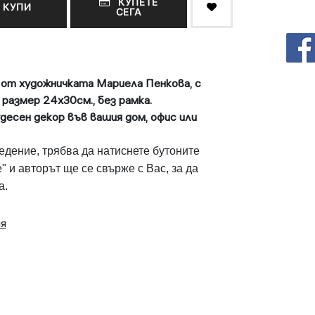
КУПЕТЕ
КУПИ
СЕГА
 от художничката Мариела Пенкова, с
 размер 24х30см., без рамка.
удесен декор във вашия дом, офис или
едение, трябва да натиснете бутоните
" и авторът ще се свърже с Вас, за да
а.
ия