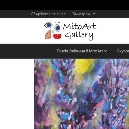
Свържете се с нас
Български
Преживявания в MitoArt
Скулп