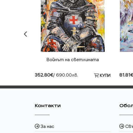
Войнът на светлината
352.80€
/ 690.00лв.
81.81
КУПИ
КУПИ
Контакти
Обсл
За нас
Свъ