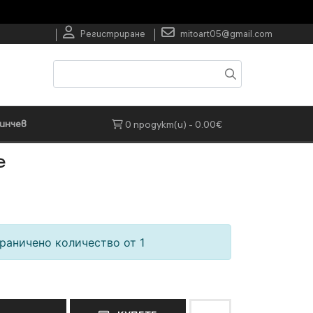
Регистриране
mitoart05@gmail.com
инчев
0 продукт(и) - 0.00€
е
раничено количество от 1