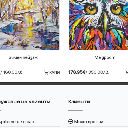
Зимен пейзаж
Мъдрост
€
/ 160.00лв.
178.95€
/ 350.00лв.
КУПИ
ужване на клиенти
Клиенти
ржете се с нас
Моят профил