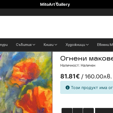
MitoArt Gallery
тури
Събития
Книги
Художници
Евгени М
Огнени маков
Наличност: Наличен
/ 160.00лв.
81.81€
Този продукт има ог