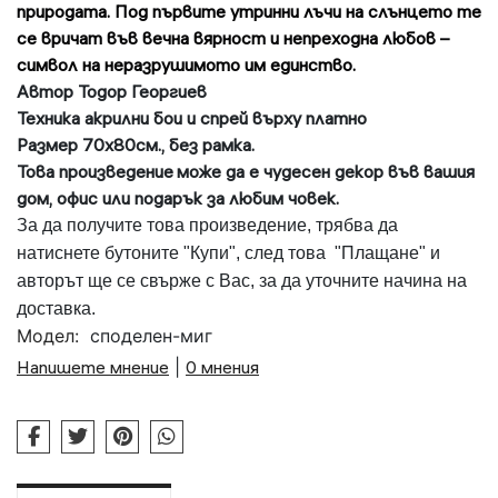
природата. Под първите утринни лъчи на слънцето те
се вричат във вечна вярност и непреходна любов –
символ на неразрушимото им единство.
Автор Тодор Георгиев
Техника акрилни бои и спрей върху платно
Размер 70х80см., без рамка.
Това произведение
може да е чудесен декор във вашия
дом, офис или подарък за любим човек.
За да получите това произведение, трябва да
натиснете бутоните "Купи", след това "Плащане" и
авторът ще се свърже с Вас, за да уточните начина на
доставка.
Модел:
споделен-миг
Напишете мнение
|
0 мнения