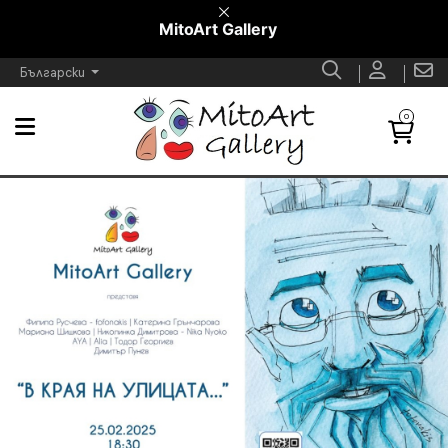
MitoArt Gallery
Български
0