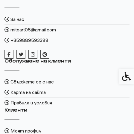
За нас
mitoart05@gmail.com
+359889593388
Обслужване на клиенти
Спец
Свържете се с нас
Карта на сайта
Правила и условия
Клиенти
Моят профил