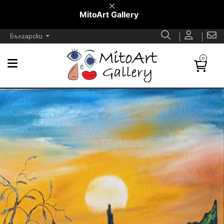
MitoArt Gallery
Български
0