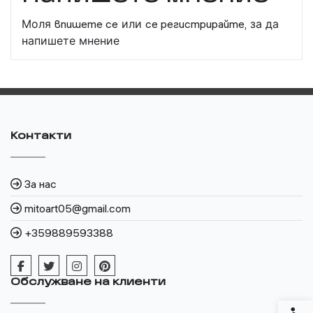
Моля
впишете се
или
се регистрирайте,
за да
напишете мнение
Контакти
За нас
mitoart05@gmail.com
+359889593388
Обслужване на клиенти
Спец