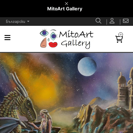
MitoArt Gallery
Български
0