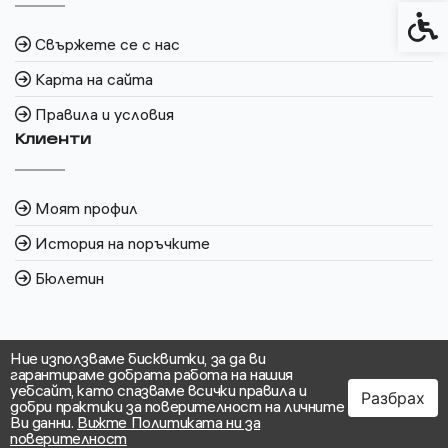
Спец
Свържете се с нас
Карта на сайта
Правила и условия
Клиенти
Моят профил
История на поръчките
Бюлетин
Ние използваме бисквитки, за да ви
гарантираме добрата работа на нашия
уебсайт, като спазваме всички правила и
Разбрах
добри практики за поверителност на личните
Ви данни.
Вижте Политиката ни за
поверителност