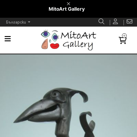
MitoArt Gallery
Български
0