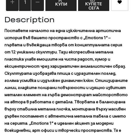
КУПЕТЕ
КУПИ
СЕГА
Description
Поставете началото на една изключителна артистична
история във вашето пространство с
„Emotions 1“
–
първата и въвеждаща творба от концептуалната серия
от 12 уникални скулптури. Тази експресивна метална
пластика улавя емоциите на чиста радост, хумор и
ексцентричност чрез харизматичен анималистичен образ.
Скулптурата изобразява птица с изразителен поглед,
голяма усмивка и издължен динамичен клюн. Стилизираните
линии, гладките полирани повърхности и изящно извитият
метален елемент на гърба демонстрират майсторството
на автора в работата с детайла. Творбата е балансирана
върху стабилна метална плочка, монтирана върху масивен
дървен постамент с автентична метална табела с името
на серията. „Emotions 1“ е идеален акцент за модерни
всекидневни, арт офиси и творчески пространства. Тя е