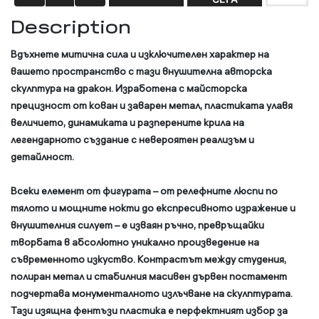
Description
Вдъхнете митична сила и изключителен характер на
вашето пространство с тази внушителна авторска
скулптура на дракон. Изработена с майсторска
прецизност от кован и заварен метал, пластиката улавя
величието, динамиката и разперените крила на
легендарното създание с невероятен реализъм и
детайлност.
Всеки елемент от фигурата – от релефните люспи по
тялото и мощните нокти до експресивното изражение и
внушителния силует – е изваян ръчно, превръщайки
творбата в абсолютно уникално произведение на
съвременното изкуство. Контрастът между студения,
полиран метал и стабилния масивен дървен постамент
подчертава монументалното излъчване на скулптурата.
Тази изящна фентъзи пластика е перфектният избор за