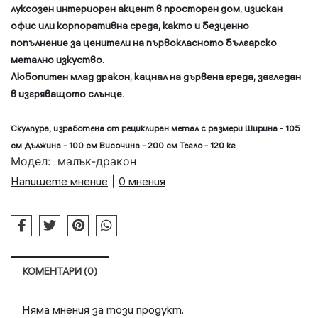
луксозен интериорен акцент в просторен дом, изискан
офис или корпоративна среда, както и безценно
попълнение за ценители на първокласното българско
метално изкуство.
Любопитен млад дракон,
кацнал на дървена греда,
загледан
в изгряващото слънце.
Скулпура, изработена от рециклиран метал с размери Ширина - 105
см Дължина - 100 см Височина - 200 см Тегло - 120 кг
Модел:
малък-дракон
Напишете мнение
|
0 мнения
КОМЕНТАРИ (0)
Няма мнения за този продукт.