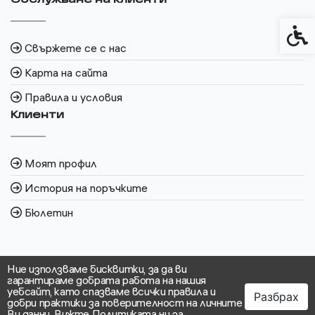
Обслужване на клиенти
Спец
Свържете се с нас
Карта на сайта
Правила и условия
Клиенти
Моят профил
История на поръчките
Бюлетин
Ние използваме бисквитки, за да ви
гарантираме добрата работа на нашия
уебсайт, като спазваме всички правила и
Разбрах
добри практики за поверителност на личните
Ви данни.
Вижте Политиката ни за