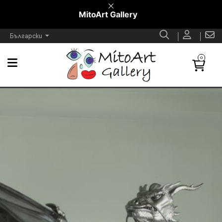
MitoArt Gallery
Български
0