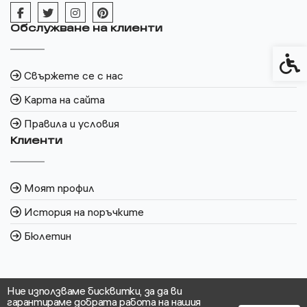
Обслужване на клиенти
Спец
Свържете се с нас
Карта на сайта
Правила и условия
Клиенти
Моят профил
История на поръчките
Бюлетин
Ние използваме бисквитки, за да ви
гарантираме добрата работа на нашия