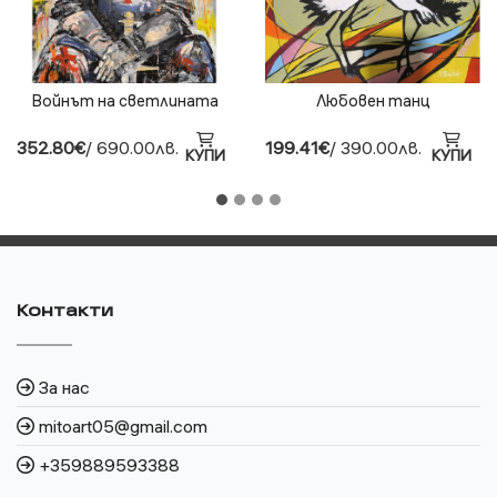
Войнът на светлината
Любовен танц
352.80€
/ 690.00лв.
199.41€
/ 390.00лв.
КУПИ
КУПИ
Контакти
За нас
mitoart05@gmail.com
+359889593388