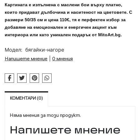
Картината е изпълнена с маслени бои върху платно,
които придават дълбочина и наситеност на цветовете. С
размери 50/35 см и цена 110€, тя е
перфектен избор
за
добавяне на
емоционален и енергичен акцент
към
интериора или като
уникален подарък
от MitoArt.bg.
Модел:
бягайки-нагоре
Напишете мнение
|
0 мнения
КОМЕНТАРИ (0)
Няма мнения за този продукт.
Напишете мнение