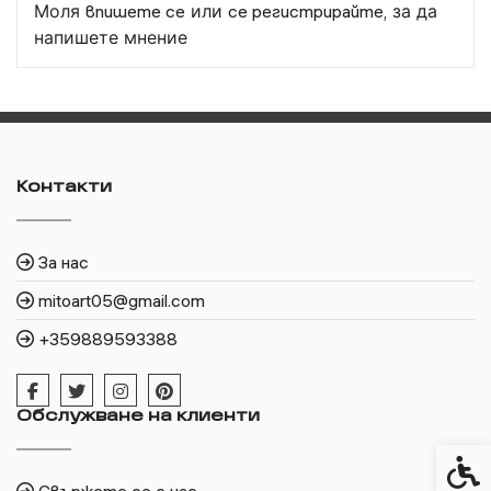
Моля
впишете се
или
се регистрирайте,
за да
напишете мнение
Контакти
За нас
mitoart05@gmail.com
+359889593388
Обслужване на клиенти
Спец