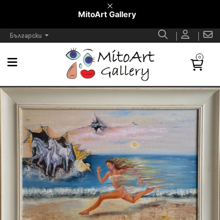
MitoArt Gallery
Български
0