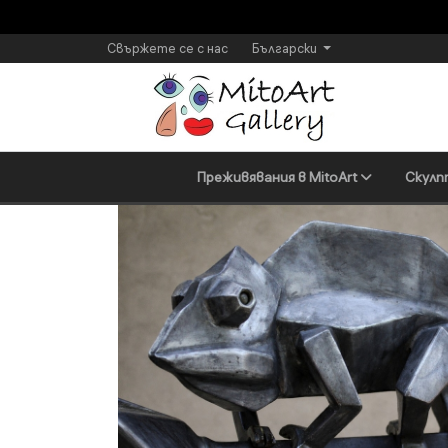
Свържете се с нас
Български
Преживявания в MitoArt
Скулп