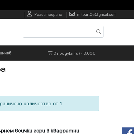
Регистриране
mitoart05@gmail.com
инчев
0 продукт(и) - 0.00€
ра
раничено количество от 1
рнем всички гори в квадратни