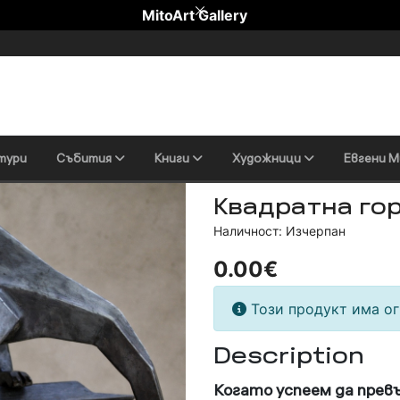
MitoArt Gallery
тури
Събития
Книги
Художници
Евгени М
Квадратна го
Наличност: Изчерпан
0.00€
Този продукт има ог
Description
Когато успеем да превъ