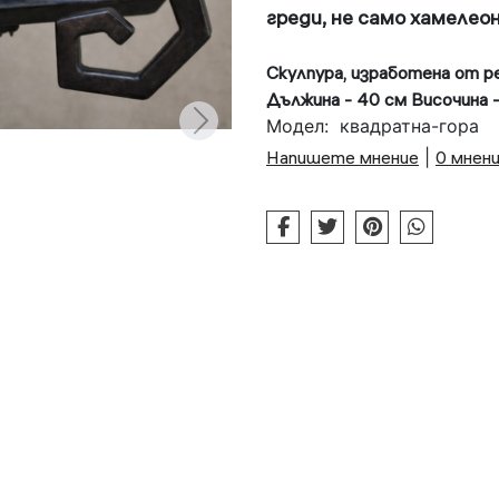
греди,
не само хамелео
Скулпура, изработена от р
Дължина - 40 см Височина -
Модел:
квадратна-гора
Напишете мнение
|
0 мнен