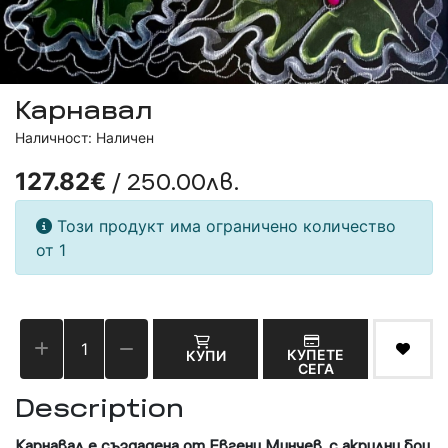
Карнавал
Наличност: Наличен
/ 250.00лв.
127.82€
Този продукт има ограничено количество
от 1
КУПЕТЕ
КУПИ
СЕГА
Description
Карнавал
е създадена от Евгени Минчев, с акрилни бои