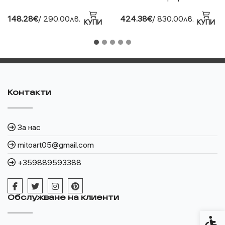
148.28€
/ 290.00лв.
424.38€
/ 830.00лв.
КУПИ
КУПИ
Контакти
За нас
mitoart05@gmail.com
+359889593388
Обслужване на клиенти
Спец