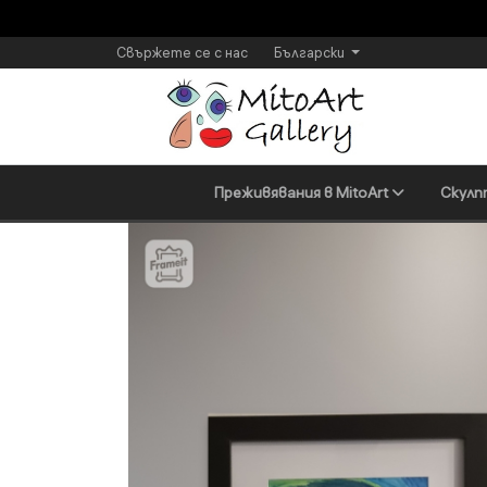
Свържете се с нас
Български
Преживявания в MitoArt
Скулп