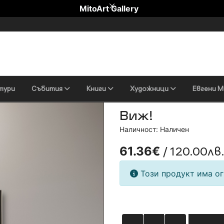
MitoArt Gallery
тури
Събития
Книги
Художници
Евгени М
Виж!
Наличност: Наличен
/ 120.00лв
61.36€
Този продукт има ог