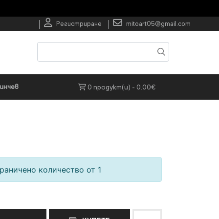
Регистриране
mitoart05@gmail.com
инчев
0 продукт(и) - 0.00€
.
раничено количество от 1