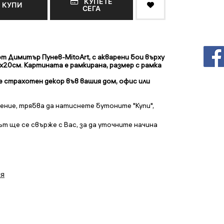
КУПЕТЕ
КУПИ
СЕГА
 от Димитър Пунев-MitoArt, с акварени бои
върху
х20см. Картината е рамкирана, размер с рамка
е страхотен декор във вашия дом, офис или
ение, трябва да натиснете бутоните "Купи",
т ще се свърже с Вас, за да уточните начина
ия