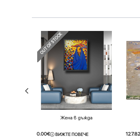
OUT OF STOCK
рво
Жена в дъжда
0.00€
127.8
КУПИ
ВИЖТЕ ПОВЕЧЕ