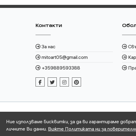
Контакти
Обсл
За нас
Свъ
mitoart05@gmail.com
Кар
+359889593388
Пра
Ние използваме бисквитки, за да ви гарантираме добра
личните Ви данни.
Вижте Политиката ни за поверител