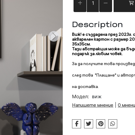
Description
Виж! е създадена през 2023г.
акварелен картон с размер 20
35х35см.
Тази абстракция може да бъд
подарък за любим човек.
За да получите това произвед
след това "Плащане" и авторъ
на доставка.
Модел:
виж
Напишете мнение
|
0 мнен