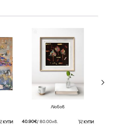
Любов
Яп
40.90€
/ 80.00лв.
61.36€
/ 120
КУПИ
КУПИ